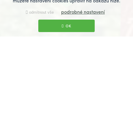
můžete nastavení cookies upravit na odkazu níže.
podrobné nastavení
odmítnout vše
OK
Čtyřhvězdičkový hotel
v Plzni
PARKHOTEL
CONGRESS CENTER PLZEŇ