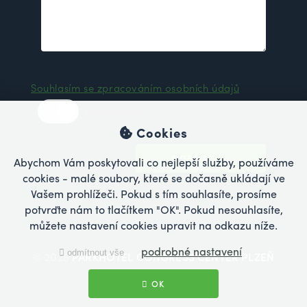
Souhlasím se zpracováním osobních údajů
Nesouhlasím
Cookies
ODESLAT
Abychom Vám poskytovali co nejlepší služby, používáme
cookies - malé soubory, které se dočasně ukládají ve
Vašem prohlížeči. Pokud s tím souhlasíte, prosíme
potvrďte nám to tlačítkem "OK". Pokud nesouhlasíte,
můžete nastavení cookies upravit na odkazu níže.
podrobné nastavení
odmítnout vše
© 2026
PARKHOTEL CONGRESS CENTER PLZEŇ
OK